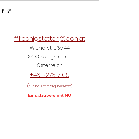
ffkoenigstetten@aon.at
Wienerstraße 44
3433 Königstetten
Österreich
+43 2273 7166
(Nicht ständig besetzt)
Einsatzübersicht NÖ
Aktueller Grundwasserstand