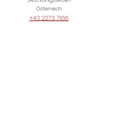
3433 Königstetten
Österreich
+43 2273 7166
(Nicht ständig besetzt)
Einsatzübersicht NÖ
Aktueller Grundwasserstand
Königstetten