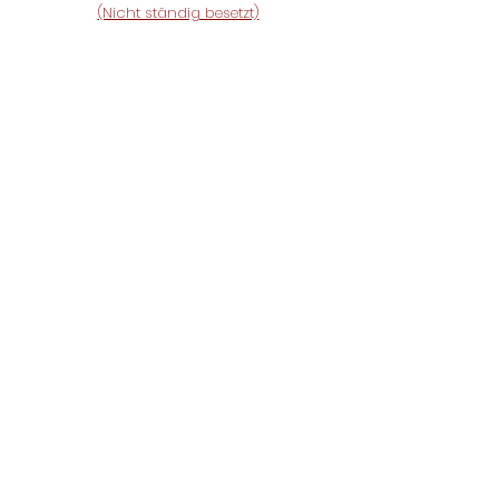
(Nicht ständig besetzt)
Einsatzübersicht NÖ
Aktueller Grundwasserstand
Königstetten