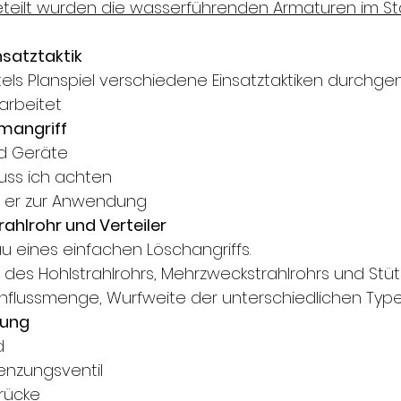
teilt wurden die wasserführenden Armaturen im St
satztaktik
tels Planspiel verschiedene Einsatztaktiken durch
rbeitet
mangriff
d Geräte
uss ich achten
er zur Anwendung
ahlrohr und Verteiler
au eines einfachen Löschangriffs.
 des Hohlstrahlrohrs, Mehrzweckstrahlrohrs und Stü
hflussmenge, Wurfweite der unterschiedlichen Type
tung
d
enzungsventil
rücke