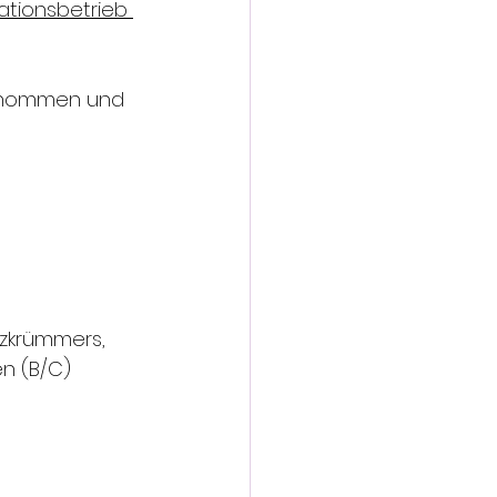
ationsbetrieb 
genommen und 
tzkrümmers, 
n (B/C)