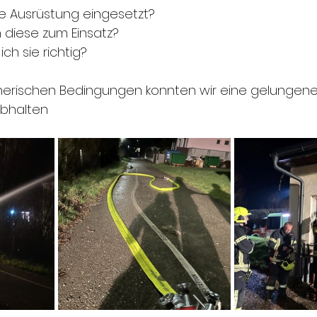
ie Ausrüstung eingesetzt?
iese zum Einsatz?
ch sie richtig?
egnerischen Bedingungen konnten wir eine gelungen
abhalten