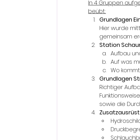
In 4 Gruppen aufge
beübt:
Grundlagen Ein
Hier wurde mit
gemeinsam era
Station Schau
Aufbau un
Auf was m
Wo kommt 
Grundlagen Str
Richtiger Aufb
Funktionsweise
sowie die Durc
Zusatzausrüs
Hydroschil
Druckbegr
Schlauchb