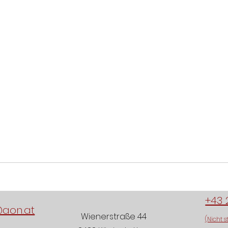
+43 
@aon.at
Wienerstraße 44
(Nicht s