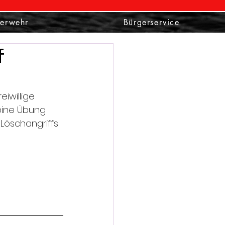
nerwehr
Bürgerservice
f
eiwillige 
eine Übung 
Löschangriffs 