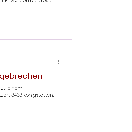
tt. Es wurden bei dieser
rgebrechen
7 zu einem
stetten,