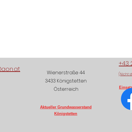
+43 
@aon.at
Wienerstraße 44
(Nicht s
3433 Königstetten
Einsat
Österreich
Aktueller Grundwasserstand
Königstetten