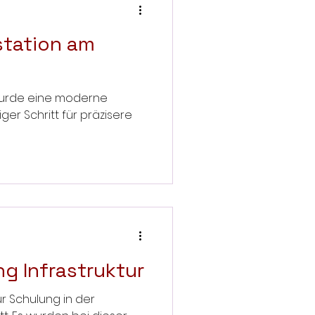
station am
urde eine moderne
iger Schritt für präzisere
ng Infrastruktur
ur Schulung in der