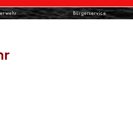
nerwehr
Bürgerservice
hr