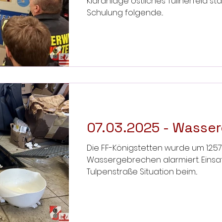
Kläranlage östliches Tullnerfeld sta
Schulung folgende...
07.03.2025 - Wasse
Die FF-Königstetten wurde um 12:5
Wassergebrechen alarmiert. Einsatzort: 3433 König
Tulpenstraße Situation beim...