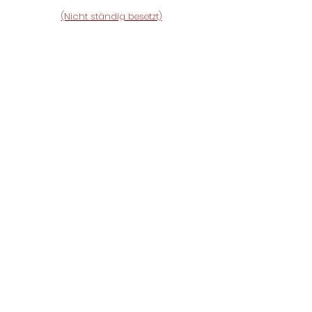
(Nicht ständig besetzt)
Einsatzübersicht NÖ
Aktueller Grundwasserstand
Königstetten