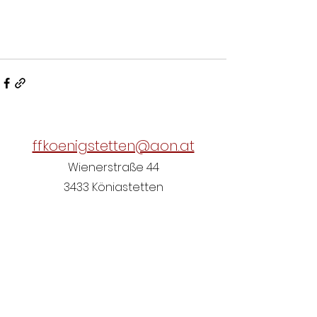
ffkoenigstetten@aon.at
Wienerstraße 44
3433 Königstetten
Österreich
+43 2273 7166
(Nicht ständig besetzt)
Einsatzübersicht NÖ