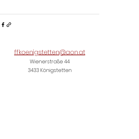
ffkoenigstetten@aon.at
Wienerstraße 44
3433 Königstetten
Österreich
+43 2273 7166
(Nicht ständig besetzt)
Einsatzübersicht NÖ